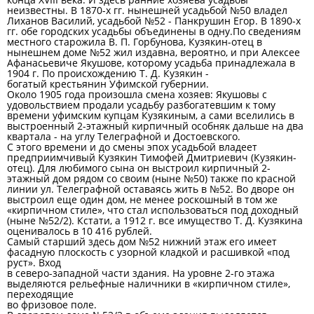
неизвестны. В 1870-х гг. нынешней усадьбой №50 владел
Лиханов Василий, усадьбой №52 - Панкрушин Егор. В 1890-х
гг. обе городских усадьбы объединены в одну.По сведениям
местного старожила В. П. Горбунова, Кузякин-отец в
нынешнем доме №52 жил издавна, вероятно, и при Алексее
Афанасьевиче Якушове, которому усадьба принадлежала в
1904 г. По происхождению Т. Д. Кузякин -
богатый крестьянин Уфимской губернии.
Около 1905 года произошла смена хозяев: Якушовы с
удовольствием продали усадьбу разбогатевшим к тому
времени уфимским купцам Кузякиным, а сами вселились в
выстроенный 2-этажный кирпичный особняк дальше на два
квартала - на углу Телеграфной и Достоевского.
С этого времени и до смены эпох усадьбой владеет
предприимчивый Кузякин Тимофей Дмитриевич (Кузякин-
отец). Для любимого сына он выстроил кирпичный 2-
этажный дом рядом со своим (ныне №50) также по красной
линии ул. Телеграфной оставаясь жить в №52. Во дворе он
выстроил еще один дом, не менее роскошный в том же
«кирпичном стиле», что стал использоваться под доходный
(ныне №52/2). Кстати, а 1912 г. все имущество Т. Д. Кузякина
оценивалось в 10 416 рублей.
Самый старший здесь дом №52 нижний этаж его имеет
фасадную плоскость с узорной кладкой и расшивкой «под
руст». Вход
в северо-западной части здания. На уровне 2-го этажа
выделяются рельефные наличники в «кирпичном стиле»,
переходящие
во фризовое поле.