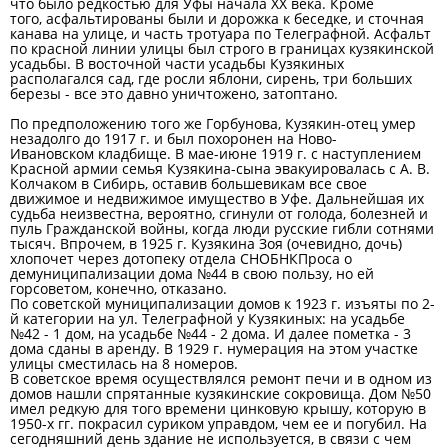
что было редкостью для Уфы начала XX века. Кроме
того, асфальтированы были и дорожка к беседке, и сточная
канава на улице, и часть тротуара по Телеграфной. Асфальт
по красной линии улицы был строго в границах кузякинской
усадьбы. В восточной части усадьбы Кузякиных
располагался сад, где росли яблони, сирень, три больших
березы - все это давно уничтожено, затоптано.
По предположению того же Горбунова, Кузякин-отец умер
незадолго до 1917 г. и был похоронен на Ново-
Ивановском кладбище. В мае-июне 1919 г. с наступлением
Красной армии семья Кузякина-сына эвакуировалась с А. В.
Колчаком в Сибирь, оставив большевикам все свое
движимое и недвижимое имущество в Уфе. Дальнейшая их
судьба неизвестна, вероятно, сгинули от голода, болезней и
пуль Гражданской войны, когда люди русские гибли сотнями
тысяч. Впрочем, в 1925 г. Кузякина Зоя (очевидно, дочь)
хлопочет через дотопеку отдела СНОБНКПроса о
демуниципализации дома №44 в свою пользу, но ей
горсоветом, конечно, отказано.
По советской муниципализации домов к 1923 г. изъяты по 2-
й категории на ул. Телеграфной у Кузякиных: на усадьбе
№42 - 1 дом, на усадьбе №44 - 2 дома. И далее пометка - 3
дома сданы в аренду. В 1929 г. нумерация на этом участке
улицы сместилась на 8 номеров.
В советское время осуществлялся ремонт печи и в одном из
домов нашли спрятанные кузякинские сокровища. Дом №50
имел редкую для того времени цинковую крышу, которую в
1950-х гг. покрасил суриком управдом, чем ее и погубил. На
сегодняшний день здание не используется, в связи с чем