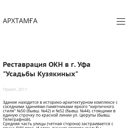
АРХТАМҒА
Реставрация ОКН в г. Уфа
"Усадьбы Кузякиных"
Проект, 2017
Здание находится в историко-архитектурном комплексе с
соседними зданиями-памятниками яркого "кирпичного
стиля" №50 (бывш. №42) и №52 (бывш. №44), стоящими в
единую строчку по красной линии ул. Цюрупы (бывш.
Телеграфной).
Средняя часть улицы (четная сторона) застраивается с
конца XVIII века. И здесь ранние хозяева усадьбы