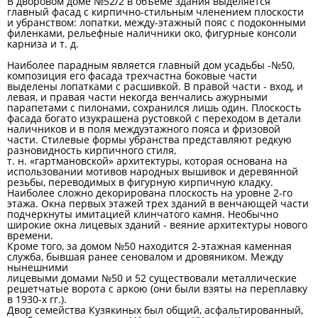
В дворовом доме №52/2 в объеме здания выделяется
главный фасад с кирпично-стильным членением плоскости
и убранством: лопатки, между-этажный пояс с подоконными
филенками, рельефные наличники око, фигурные консоли
карниза и т. д.
Наиболее парадным является главный дом усадьбы -№50,
композиция его фасада трехчастна боковые части
выделены лопатками с расшивкой. В правой части - вход, и
левая, и правая части некогда венчались ажурными
парапетами с пилонами, сохранился лишь один. Плоскость
фасада богато изукрашена рустовкой с переходом в детали
наличников и в поля междуэтажного пояса и фризовой
части. Стилевые формы убранства представляют редкую
разновидность кирпичного стиля,
т. н. «гартмановской» архитектуры, которая основана на
использовании мотивов народных вышивок и деревянной
резьбы, переводимых в фигурную кирпичную кладку.
Наиболее сложно декорирована плоскость на уровне 2-го
этажа. Окна первых этажей трех зданий в венчающей части
подчеркнуты имитацией клинчатого камня. Необычно
широкие окна лицевых зданий - веяние архитектуры нового
времени.
Кроме того, за домом №50 находится 2-этажная каменная
служба, бывшая ранее сеновалом и дровяником. Между
нынешними
лицевыми домами №50 и 52 существовали металлические
решетчатые ворота с аркою (они были взяты на переплавку
в 1930-х гг.).
Двор семейства Кузякиных был общий, асфальтированный,