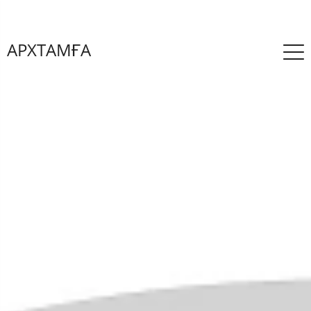
АРХТАМҒА